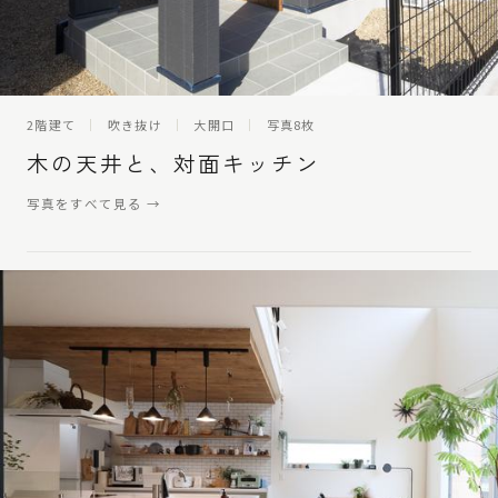
2階建て
｜
吹き抜け
｜
大開口
｜
写真8枚
木の天井と、対面キッチン
写真をすべて見る →