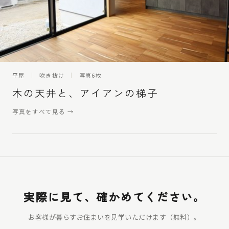
平屋
｜
吹き抜け
｜
写真6枚
木の天井と、アイアンの梯子
写真をすべて見る →
実際に見て、確かめてください。
お客様が暮らすお住まいを見学いただけます（無料）。