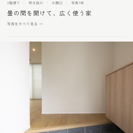
2階建て
｜
吹き抜け
｜
大開口
｜
写真7枚
畳の間を開けて、広く使う家
写真をすべて見る →