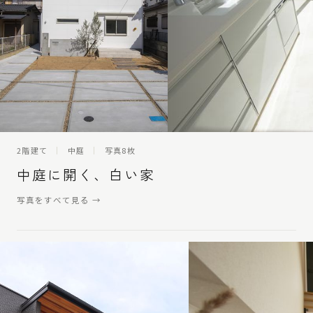
2階建て
｜
中庭
｜
写真8枚
中庭に開く、白い家
写真をすべて見る →