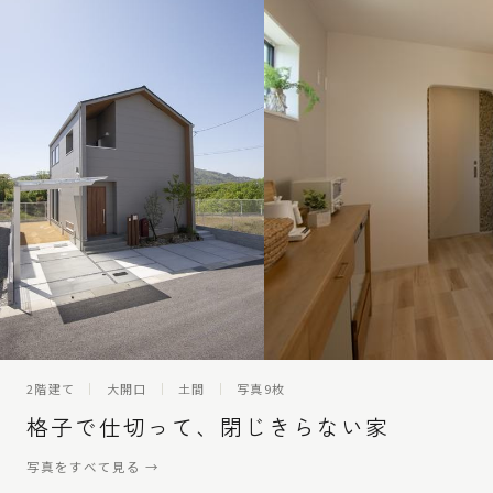
2階建て
｜
大開口
｜
土間
｜
写真9枚
格子で仕切って、閉じきらない家
写真をすべて見る →