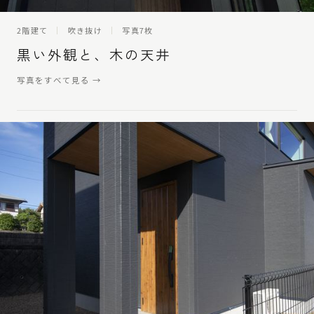
2階建て
｜
吹き抜け
｜
写真7枚
黒い外観と、木の天井
写真をすべて見る →