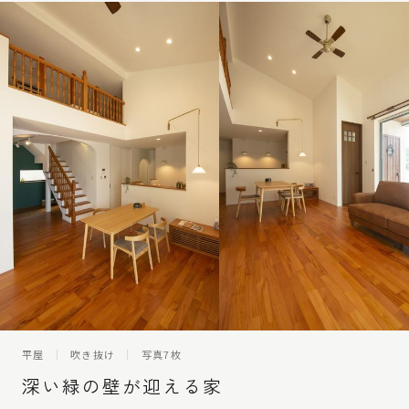
平屋
｜
吹き抜け
｜
写真7枚
深い緑の壁が迎える家