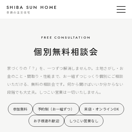
SHIBA SUN HOME
奈良の注文住宅
FREE CONSULTATION
個別無料相談会
家づくりの「？」を、一つずつ解消しませんか。土地さがし・お
金のこと・間取り・性能まで、お一組ずつじっくり個別にご相談
いただける、無料の相談会です。何から聞けばいいか分からない
段階でも大丈夫。しつこい営業は一切いたしません。
参加無料
予約制（お一組ずつ）
来店・オンラインOK
お子様連れ歓迎
しつこい営業なし