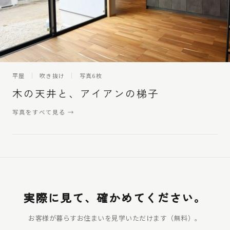
平屋
｜
吹き抜け
｜
写真6枚
木の天井と、アイアンの梯子
写真をすべて見る →
実際に見て、確かめてください。
お客様が暮らすお住まいを見学いただけます（無料）。