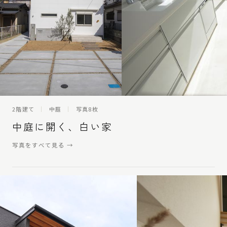
2階建て
｜
中庭
｜
写真8枚
中庭に開く、白い家
写真をすべて見る →