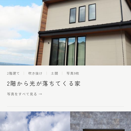
2階建て
｜
吹き抜け
｜
土間
｜
写真9枚
2階から光が落ちてくる家
写真をすべて見る →