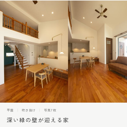
平屋
｜
吹き抜け
｜
写真7枚
深い緑の壁が迎える家