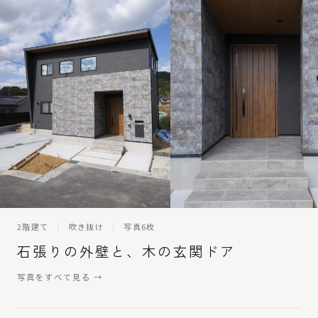
2階建て
｜
吹き抜け
｜
写真6枚
石張りの外壁と、木の玄関ドア
写真をすべて見る →