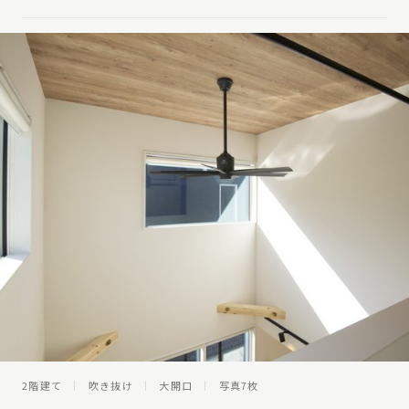
2階建て
｜
吹き抜け
｜
大開口
｜
写真7枚