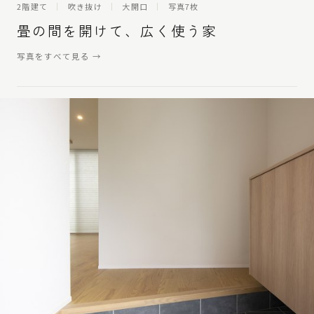
2階建て
｜
吹き抜け
｜
大開口
｜
写真7枚
畳の間を開けて、広く使う家
写真をすべて見る →