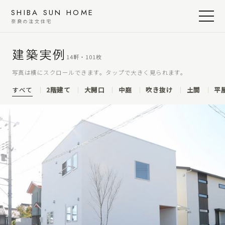
SHIBA SUN HOME
奈良の注文住宅
建築実例
14軒・101枚
写真は横にスクロールできます。
タップで大きく見られます。
すべて
2階建て
大開口
中庭
吹き抜け
土間
平