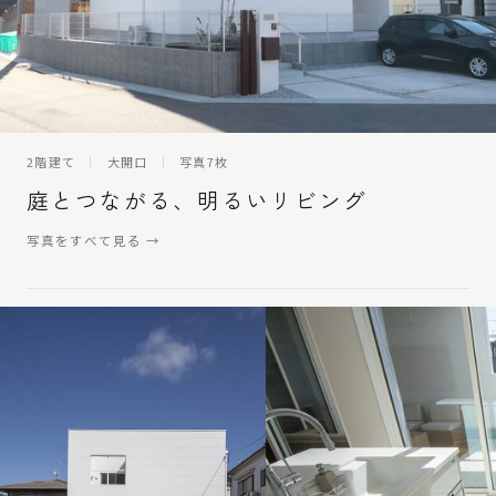
2階建て
｜
大開口
｜
写真7枚
庭とつながる、明るいリビング
写真をすべて見る →