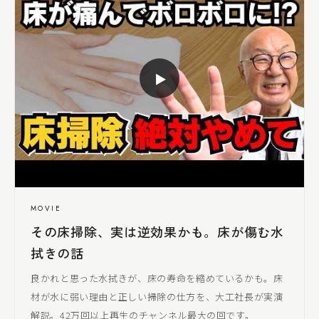
▶
MOVIE
その床掃除、実は逆効果かも。床が傷む水
拭きの話
良かれと思った水拭きが、床の寿命を縮めているかも。床
材が水に弱い理由と正しい掃除の仕方を、
大工社長
が実演
解説。42万回以上再生のチャンネル最大の回です。