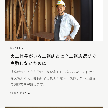
QUALITY
大工社長
がいる工務店とは？工務店選びで
失敗しないために
「誰がつくったか分からない家」にしないために。固定の
専属職人と
大工社長
による
施工の意味、後悔しない工務店
の選び方を解説します。
続きを読む →