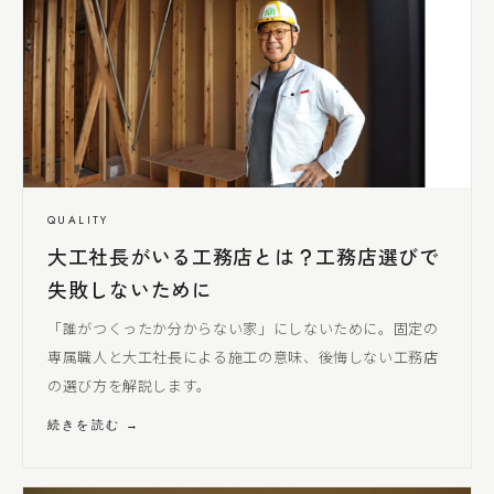
QUALITY
大工社長
がいる工務店とは？工務店選びで
失敗しないために
「誰がつくったか分からない家」にしないために。固定の
専属職人と
大工社長
による
施工の意味、後悔しない工務店
の選び方を解説します。
続きを読む →