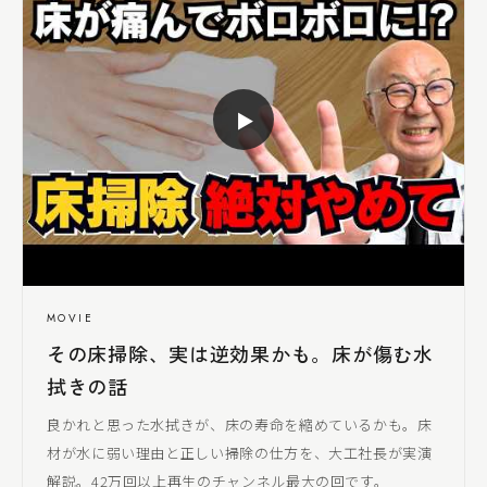
▶
MOVIE
その床掃除、実は逆効果かも。床が傷む水
拭きの話
良かれと思った水拭きが、床の寿命を縮めているかも。床
材が水に弱い理由と正しい掃除の仕方を、
大工社長
が実演
解説。42万回以上再生のチャンネル最大の回です。