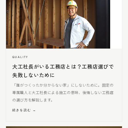
QUALITY
大工社長
がいる工務店とは？工務店選びで
失敗しないために
「誰がつくったか分からない家」にしないために。固定の
専属職人と
大工社長
による
施工の意味、後悔しない工務店
の選び方を解説します。
続きを読む →