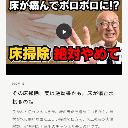
▶
MOVIE
その床掃除、実は逆効果かも。床が傷む水
拭きの話
良かれと思った水拭きが、床の寿命を縮めているかも。床
材が水に弱い理由と正しい掃除の仕方を、
大工社長
が実演
解説。42万回以上再生のチャンネル最大の回です。