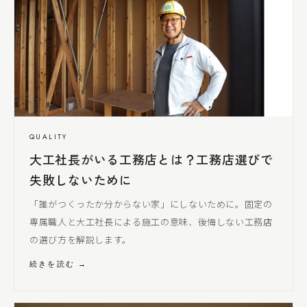
QUALITY
大工社長
がいる工務店とは？工務店選びで
失敗しないために
「誰がつくったか分からない家」にしないために。固定の
専属職人と
大工社長
による
施工の意味、後悔しない工務店
の選び方を解説します。
続きを読む →