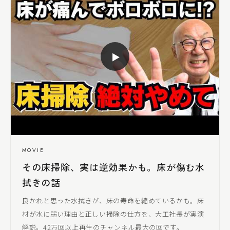
▶
MOVIE
その床掃除、実は逆効果かも。床が傷む水
拭きの話
良かれと思った水拭きが、床の寿命を縮めているかも。床
材が水に弱い理由と正しい掃除の仕方を、
大工社長
が実演
解説。42万回以上再生のチャンネル最大の回です。