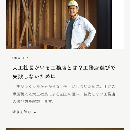
QUALITY
大工社長
がいる工務店とは？工務店選びで
失敗しないために
「誰がつくったか分からない家」にしないために。固定の
専属職人と
大工社長
による
施工の意味、後悔しない工務店
の選び方を解説します。
続きを読む →