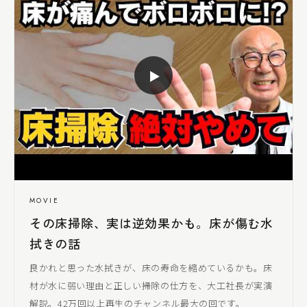
▶
MOVIE
その床掃除、実は逆効果かも。床が傷む水
拭きの話
良かれと思った水拭きが、床の寿命を縮めているかも。床
材が水に弱い理由と正しい掃除の仕方を、
大工社長
が実演
解説。42万回以上再生のチャンネル最大の回です。