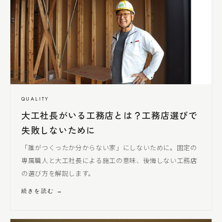
QUALITY
大工社長
がいる工務店とは？工務店選びで
失敗しないために
「誰がつくったか分からない家」にしないために。固定の
専属職人と
大工社長
による
施工の意味、後悔しない工務店
の選び方を解説します。
続きを読む →