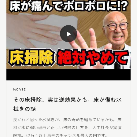
▶
MOVIE
その床掃除、実は逆効果かも。床が傷む水
拭きの話
良かれと思った水拭きが、床の寿命を縮めているかも。床
材が水に弱い理由と正しい掃除の仕方を、
大工社長
が実演
解説。42万回以上再生のチャンネル最大の回です。