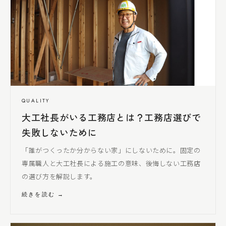
QUALITY
大工社長
がいる工務店とは？工務店選びで
失敗しないために
「誰がつくったか分からない家」にしないために。固定の
専属職人と
大工社長
による
施工の意味、後悔しない工務店
の選び方を解説します。
続きを読む →