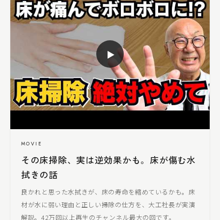
▶
MOVIE
その床掃除、実は逆効果かも。床が傷む水
拭きの話
良かれと思った水拭きが、床の寿命を縮めているかも。床
材が水に弱い理由と正しい掃除の仕方を、
大工社長
が実演
解説。42万回以上再生のチャンネル最大の回です。