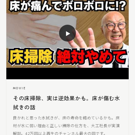
▶
MOVIE
その床掃除、実は逆効果かも。床が傷む水
拭きの話
良かれと思った水拭きが、床の寿命を縮めているかも。床
材が水に弱い理由と正しい掃除の仕方を、
大工社長
が実演
解説。42万回以上再生のチャンネル最大の回です。