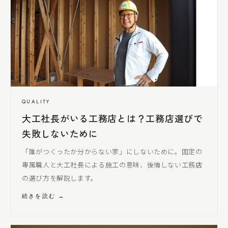
QUALITY
大工社長
がいる工務店とは？工務店選びで
失敗しないために
「誰がつくったか分からない家」にしないために。固定の
専属職人と
大工社長
による
施工の意味、後悔しない工務店
の選び方を解説します。
続きを読む →